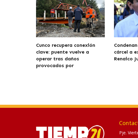
Cunco recupera conexión
Condenan 
clave: puente vuelve a
cárcel a e
operar tras daños
Renaico J
provocados por
Contac
Pje. Vier