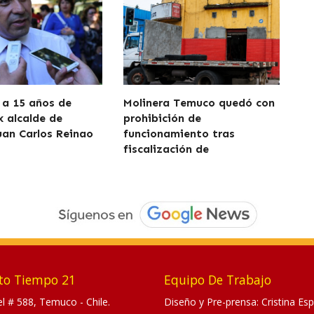
a 15 años de
Molinera Temuco quedó con
x alcalde de
prohibición de
uan Carlos Reinao
funcionamiento tras
fiscalización de
to Tiempo 21
Equipo De Trabajo
tel # 588, Temuco - Chile.
Diseño y Pre-prensa: Cristina Esp