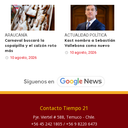
ARAUCANÍA
ACTUALIDAD
POLÍTICA
Carnaval buscará la
Kast nombra a Sebastián
sopaipilla y el calzón roto
Vallebona como nuevo
más
10 agosto, 2026
10 agosto, 2026
Contacto Tiempo 21
Pje. Viertel # 588, Temuco - Chile.
+56 45 242 1805
/
+56 9 8220 6473