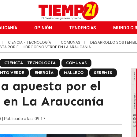
AUCANÍA
OPINIÓN
TENDENCIAS
MUNDO CI
CIENCIA - TECNOLOGÍA
COMUNAS
DESARROLLO SOSTENIB
STA POR EL HIDRÓGENO VERDE EN LA ARAUCANÍA
CIENCIA - TECNOLOGÍA
COMUNAS
NTO VERDE
ENERGÍA
MALLECO
SEREMIS
a apuesta por el
 en La Araucanía
6
| Publicado a las: 09:17