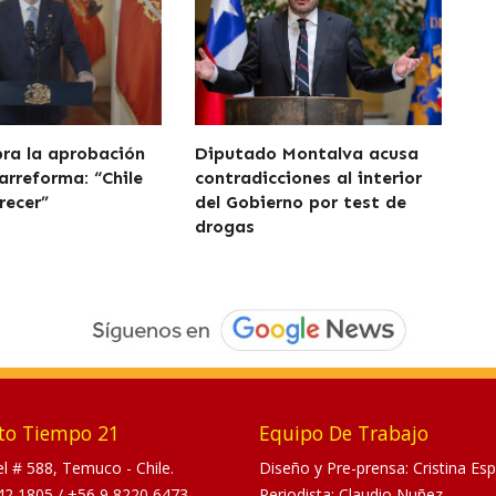
bra la aprobación
Diputado Montalva acusa
arreforma: “Chile
contradicciones al interior
recer”
del Gobierno por test de
drogas
to Tiempo 21
Equipo De Trabajo
tel # 588, Temuco - Chile.
Diseño y Pre-prensa: Cristina Esp
42 1805
/
+56 9 8220 6473
Periodista: Claudio Nuñez.