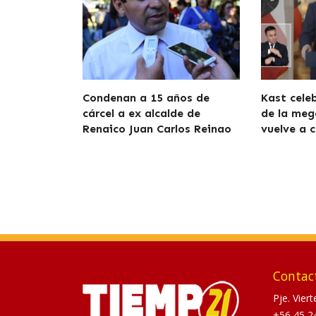
Condenan a 15 años de
Kast cele
cárcel a ex alcalde de
de la meg
Renaico Juan Carlos Reinao
vuelve a c
Contac
Pje. Vier
+56 45 2