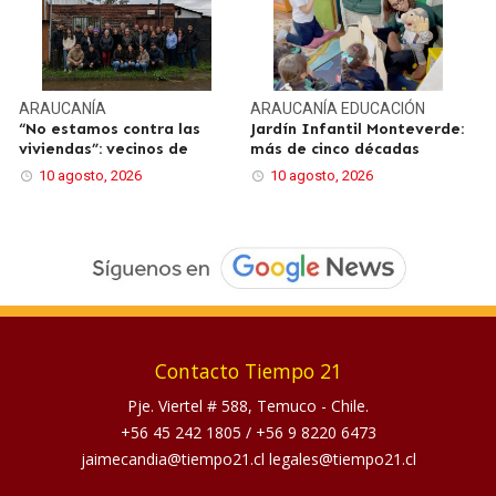
ARAUCANÍA
ARAUCANÍA
EDUCACIÓN
“No estamos contra las
Jardín Infantil Monteverde:
viviendas”: vecinos de
más de cinco décadas
10 agosto, 2026
10 agosto, 2026
Contacto Tiempo 21
Pje. Viertel # 588, Temuco - Chile.
+56 45 242 1805
/
+56 9 8220 6473
jaimecandia@tiempo21.cl legales@tiempo21.cl