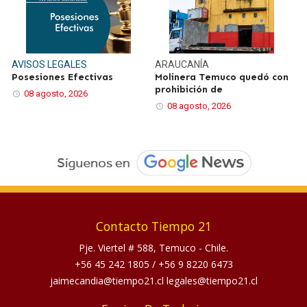
AVISOS LEGALES
ARAUCANÍA
Posesiones Efectivas
Molinera Temuco quedó con
prohibición de
08 agosto, 2026
08 agosto, 2026
Contacto Tiempo 21
Pje. Viertel # 588, Temuco - Chile.
+56 45 242 1805
/
+56 9 8220 6473
jaimecandia@tiempo21.cl legales@tiempo21.cl