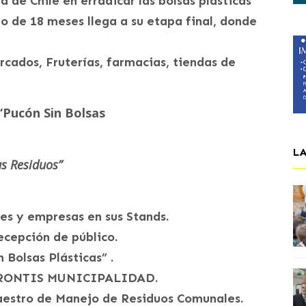
a de Chile en erradicar las bolsas plásticas
go de 18 meses llega a su etapa final, donde
rcados, Fruterías, farmacias, tiendas de
Pucón Sin Bolsas
L
us Residuos”
ores y empresas en sus Stands.
ecepción de público.
 Bolsas Plásticas” .
, FRONTIS MUNICIPALIDAD.
Maestro de Manejo de Residuos Comunales.