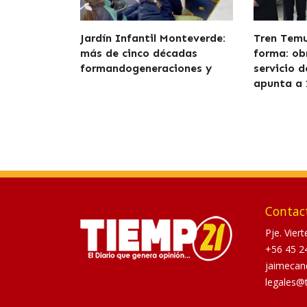
Jardín Infantil Monteverde:
Tren Tem
más de cinco décadas
forma: ob
formandogeneraciones y
servicio 
apunta a 
Contac
Pje. Vier
+56 45 2
jaimecan
legales@