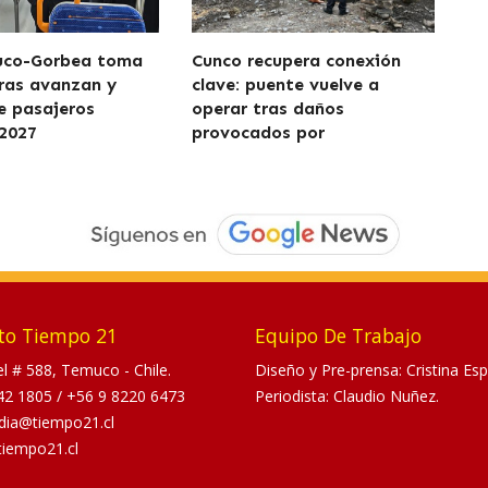
uco-Gorbea toma
Cunco recupera conexión
ras avanzan y
clave: puente vuelve a
de pasajeros
operar tras daños
2027
provocados por
to Tiempo 21
Equipo De Trabajo
tel # 588, Temuco - Chile.
Diseño y Pre-prensa: Cristina Esp
42 1805
/
+56 9 8220 6473
Periodista: Claudio Nuñez.
dia@tiempo21.cl
tiempo21.cl