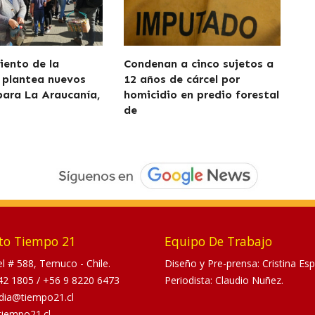
iento de la
Condenan a cinco sujetos a
 plantea nuevos
12 años de cárcel por
para La Araucanía,
homicidio en predio forestal
de
to Tiempo 21
Equipo De Trabajo
tel # 588, Temuco - Chile.
Diseño y Pre-prensa: Cristina Esp
42 1805
/
+56 9 8220 6473
Periodista: Claudio Nuñez.
dia@tiempo21.cl
tiempo21.cl