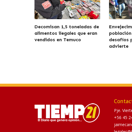
Decomisan 1,5 toneladas de
Envejecim
alimentos ilegales que eran
población
vendidos en Temuco
desafíos 
advierte
Contac
Pje. Vier
+56 45 2
jaimecan
legales@