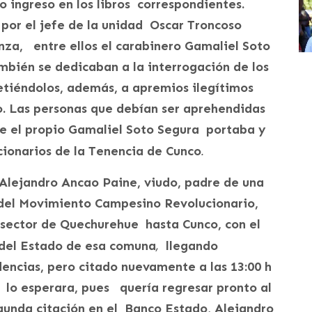
o ingreso en los libros correspondientes.
por el jefe de la unidad Oscar Troncoso
nza, entre ellos el carabinero Gamaliel Soto
mbién se dedicaban a la interrogación de los
etiéndolos, además, a apremios ilegítimos
po. Las personas que debían ser aprehendidas
ue el propio Gamaliel Soto Segura portaba y
.
cionarios de la Tenencia de Cunco
Alejandro Ancao Paine, viudo, padre de una
 del Movimiento Campesino Revolucionario,
 sector de Quechurehue hasta Cunco, con el
,
 del Estado de esa comuna
llegando
dencias, pero citado nuevamente a las 13:00 h
e lo esperara, pues quería regresar pronto al
gunda citación en el Banco Estado, Alejandro