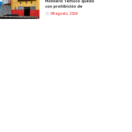
Molinera Temuco quedó
con prohibición de
08 agosto, 2026