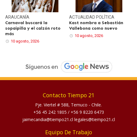
ARAUCANÍA
ACTUALIDAD
POLÍTICA
Carnaval buscará la
Kast nombra a Sebastián
sopaipilla y el calzón roto
Vallebona como nuevo
más
10 agosto, 2026
10 agosto, 2026
Contacto Tiempo 21
Pje. Viertel # 588, Temuco - Chile.
+56 45 242 1805
/
+56 9 8220 6473
jaimecandia@tiempo21.cl legales@tiempo21.cl
Equipo De Trabajo