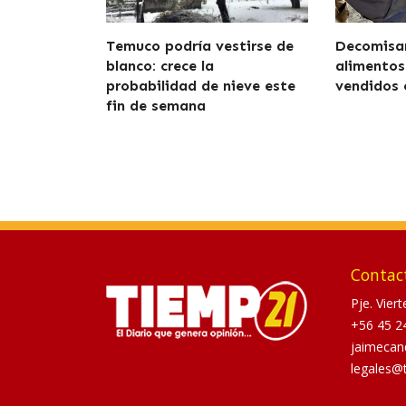
Temuco podría vestirse de
Decomisan
blanco: crece la
alimentos
probabilidad de nieve este
vendidos
fin de semana
Contac
Pje. Vier
+56 45 2
jaimecan
legales@