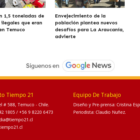
 1,5 toneladas de
Envejecimiento de la
 ilegales que eran
población plantea nuevos
 en Temuco
desafíos para La Araucanía,
advierte
to Tiempo 21
Equipo De Trabajo
tel # 588, Temuco - Chile.
Diseño y Pre-prensa: Cristina Esp
42 1805
/
+56 9 8220 6473
Periodista: Claudio Nuñez.
dia@tiempo21.cl
tiempo21.cl