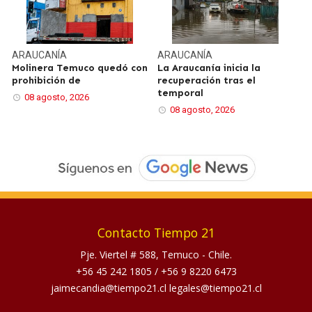
ARAUCANÍA
ARAUCANÍA
Molinera Temuco quedó con
La Araucanía inicia la
prohibición de
recuperación tras el
temporal
08 agosto, 2026
08 agosto, 2026
Contacto Tiempo 21
Pje. Viertel # 588, Temuco - Chile.
+56 45 242 1805
/
+56 9 8220 6473
jaimecandia@tiempo21.cl legales@tiempo21.cl