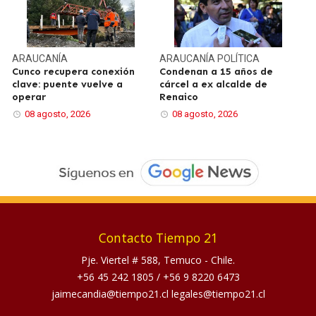
ARAUCANÍA
ARAUCANÍA
POLÍTICA
Cunco recupera conexión
Condenan a 15 años de
clave: puente vuelve a
cárcel a ex alcalde de
operar
Renaico
08 agosto, 2026
08 agosto, 2026
Contacto Tiempo 21
Pje. Viertel # 588, Temuco - Chile.
+56 45 242 1805
/
+56 9 8220 6473
jaimecandia@tiempo21.cl legales@tiempo21.cl