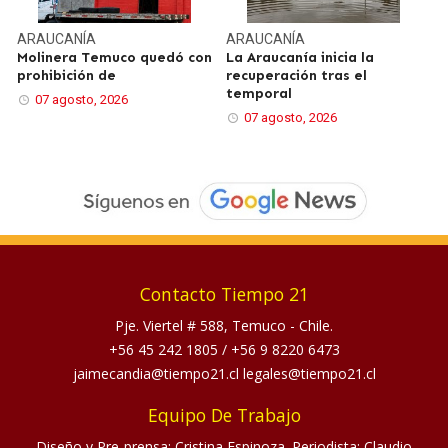
ARAUCANÍA
ARAUCANÍA
Molinera Temuco quedó con
La Araucanía inicia la
prohibición de
recuperación tras el
temporal
07 agosto, 2026
07 agosto, 2026
Contacto Tiempo 21
Pje. Viertel # 588, Temuco - Chile.
+56 45 242 1805
/
+56 9 8220 6473
jaimecandia@tiempo21.cl legales@tiempo21.cl
Equipo De Trabajo
Diseño y Pre-prensa: Cristina Espinoza. Periodista: Claudio