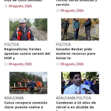
más de cinco décadas
forma: obras avanzan y
servicio
09 agosto, 2026
09 agosto, 2026
POLÍTICA
POLÍTICA
Regionalistas Verdes
Senador Becker pide
apuntan contra seremi del
acelerar recursos para
MOP y
iniciar la
09 agosto, 2026
09 agosto, 2026
ARAUCANÍA
ARAUCANÍA
POLÍTICA
Cunco recupera conexión
Condenan a 15 años de
clave: puente vuelve a
cárcel a ex alcalde de