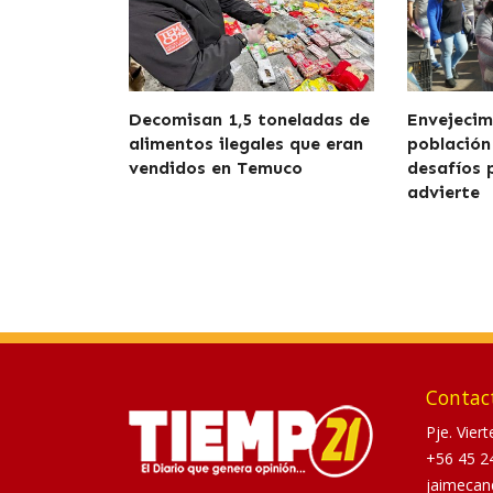
Decomisan 1,5 toneladas de
Envejecim
alimentos ilegales que eran
población
vendidos en Temuco
desafíos 
advierte
Contac
Pje. Vier
+56 45 2
jaimecan