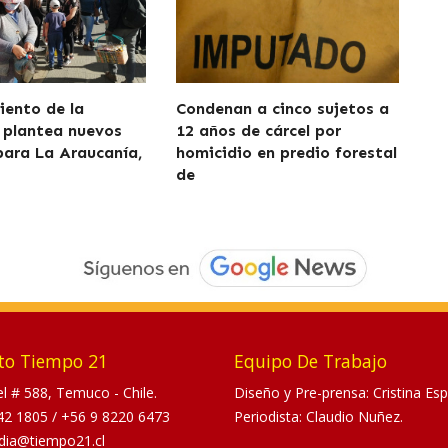
iento de la
Condenan a cinco sujetos a
 plantea nuevos
12 años de cárcel por
para La Araucanía,
homicidio en predio forestal
de
to Tiempo 21
Equipo De Trabajo
tel # 588, Temuco - Chile.
Diseño y Pre-prensa: Cristina Esp
42 1805
/
+56 9 8220 6473
Periodista: Claudio Nuñez.
dia@tiempo21.cl