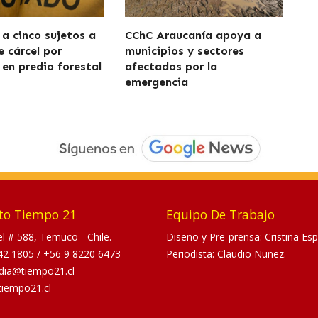
a cinco sujetos a
CChC Araucanía apoya a
e cárcel por
municipios y sectores
 en predio forestal
afectados por la
emergencia
to Tiempo 21
Equipo De Trabajo
tel # 588, Temuco - Chile.
Diseño y Pre-prensa: Cristina Esp
42 1805
/
+56 9 8220 6473
Periodista: Claudio Nuñez.
dia@tiempo21.cl
tiempo21.cl