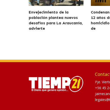
Envejecimiento de la
Condenan 
población plantea nuevos
12 años d
desafíos para La Araucanía,
homicidio
advierte
de
Contac
Pje. Vier
+56 45 2
jaimecan
legales@