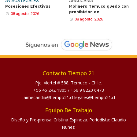
AVISOS LEGALES
ARAUCANÍA
Posesiones Efectivas
Molinera Temuco quedó con
prohibición de
08 agosto, 2026
08 agosto, 2026
Contacto Tiempo 21
Pje. Viertel # 588, Temuco - Chile.
+56 45 242 1805
/
+56 9 8220 6473
jaimecandia@tiempo21.cl legales@tiempo21.cl
Equipo De Trabajo
Diseño y Pre-prensa: Cristina Espinoza. Periodista: Claudio
Nuñez.