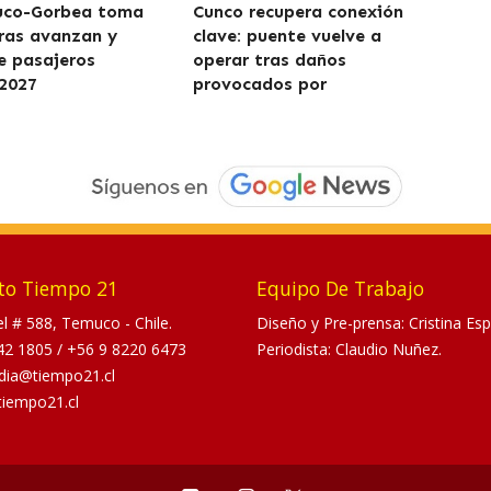
uco-Gorbea toma
Cunco recupera conexión
ras avanzan y
clave: puente vuelve a
de pasajeros
operar tras daños
2027
provocados por
to Tiempo 21
Equipo De Trabajo
tel # 588, Temuco - Chile.
Diseño y Pre-prensa: Cristina Esp
42 1805
/
+56 9 8220 6473
Periodista: Claudio Nuñez.
dia@tiempo21.cl
tiempo21.cl