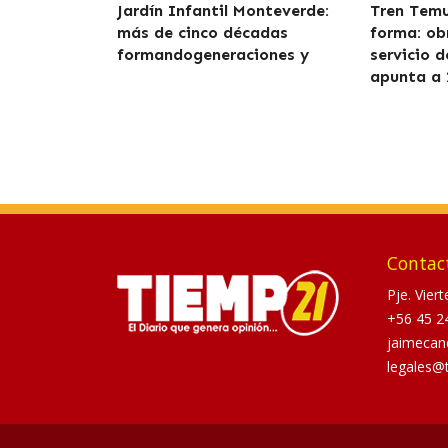
Jardín Infantil Monteverde:
Tren Tem
más de cinco décadas
forma: ob
formandogeneraciones y
servicio 
apunta a 
Contac
Pje. Vier
+56 45 2
jaimecan
legales@