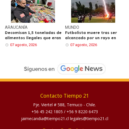
ARAUCANÍA
MUNDO
Decomisan 1,5 toneladas de
Futbolista muere tras ser
alimentos ilegales que eran
alcanzado por un rayo en
07 agosto, 2026
07 agosto, 2026
Contacto Tiempo 21
Pje. Viertel # 588, Temuco - Chile.
+56 45 242 1805
/
+56 9 8220 6473
jaimecandia@tiempo21.cl legales@tiempo21.cl