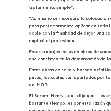
imprimación y aplicación de pavimento
tratamiento simple”.
“Asimismo se incorpora la colocación 
para posteriormente aplicar en toda l
doble con la finalidad de dejar una ca
explicó el profesional.
Estos trabajos incluyen obras de san
que consisten en la demarcación de la 
Estas obras de sello y bacheo asfáltic
pesos, los cuales son aportados por fo
del MOP.
El Seremi Henry Leal, dijo que, “est
bastante tiempo, es por esta razón q
pusimos los recursos y hoy está en pl