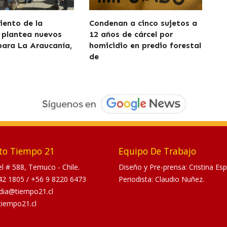
iento de la
Condenan a cinco sujetos a
 plantea nuevos
12 años de cárcel por
para La Araucanía,
homicidio en predio forestal
de
to Tiempo 21
Equipo De Trabajo
tel # 588, Temuco - Chile.
Diseño y Pre-prensa: Cristina Esp
42 1805
/
+56 9 8220 6473
Periodista: Claudio Nuñez.
dia@tiempo21.cl
tiempo21.cl