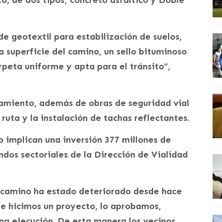
, de dos tipos; concreto asfaltico y Doble
de geotextil para estabilización de suelos,
a superficie del camino, un sello bituminoso
rpeta uniforme y apta para el tránsito”,
eamiento, además de obras de seguridad vial
ruta y la instalación de tachas reflectantes.
o implican una inversión 377 millones de
ndos sectoriales de la Dirección de Vialidad
e camino ha estado deteriorado desde hace
ue hicimos un proyecto, lo aprobamos,
ena ejecución. De esta manera los vecinos