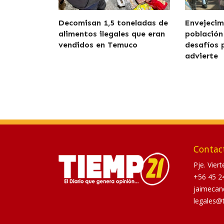
Decomisan 1,5 toneladas de
Envejecim
alimentos ilegales que eran
población
vendidos en Temuco
desafíos 
advierte
Contac
Pje. Vier
+56 45 2
jaimecan
legales@