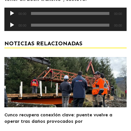
Reproductor
00:00
00:00
de
Reproductor
audio
00:00
00:00
de
audio
NOTICIAS RELACIONADAS
Cunco recupera conexión clave: puente vuelve a
operar tras daños provocados por