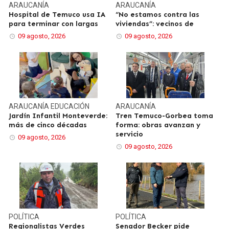
ARAUCANÍA
ARAUCANÍA
Hospital de Temuco usa IA
“No estamos contra las
para terminar con largas
viviendas”: vecinos de
09 agosto, 2026
09 agosto, 2026
ARAUCANÍA
EDUCACIÓN
ARAUCANÍA
Jardín Infantil Monteverde:
Tren Temuco-Gorbea toma
más de cinco décadas
forma: obras avanzan y
servicio
09 agosto, 2026
09 agosto, 2026
POLÍTICA
POLÍTICA
Regionalistas Verdes
Senador Becker pide