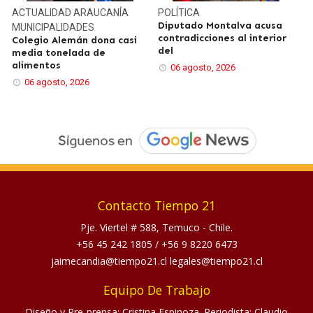
ACTUALIDAD
ARAUCANÍA
POLÍTICA
Diputado Montalva acusa
MUNICIPALIDADES
contradicciones al interior
Colegio Alemán dona casi
del
media tonelada de
alimentos
06 agosto, 2026
06 agosto, 2026
Contacto Tiempo 21
Pje. Viertel # 588, Temuco - Chile.
+56 45 242 1805
/
+56 9 8220 6473
jaimecandia@tiempo21.cl legales@tiempo21.cl
Equipo De Trabajo
Diseño y Pre-prensa: Cristina Espinoza. Periodista: Claudio