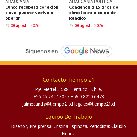
ARAUCANÍA
ARAUCANÍA
POLÍTICA
Cunco recupera conexión
Condenan a 15 años de
clave: puente vuelve a
cárcel a ex alcalde de
operar
Renaico
08 agosto, 2026
08 agosto, 2026
Contacto Tiempo 21
Pje. Viertel # 588, Temuco - Chile.
+56 45 242 1805
/
+56 9 8220 6473
jaimecandia@tiempo21.cl legales@tiempo21.cl
Equipo De Trabajo
Diseño y Pre-prensa: Cristina Espinoza. Periodista: Claudio
Nuñez.