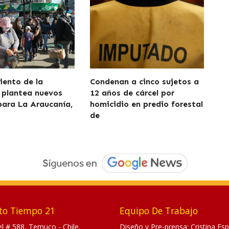
iento de la
Condenan a cinco sujetos a
 plantea nuevos
12 años de cárcel por
para La Araucanía,
homicidio en predio forestal
de
to Tiempo 21
Equipo De Trabajo
tel # 588, Temuco - Chile.
Diseño y Pre-prensa: Cristina Esp