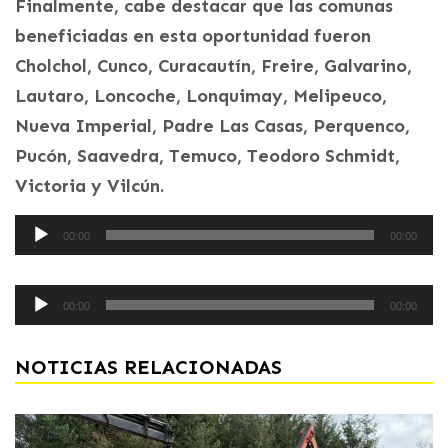
Finalmente, cabe destacar que las comunas
beneficiadas en esta oportunidad fueron
Cholchol, Cunco, Curacautín, Freire, Galvarino,
Lautaro, Loncoche, Lonquimay, Melipeuco,
Nueva Imperial, Padre Las Casas, Perquenco,
Pucón, Saavedra, Temuco, Teodoro Schmidt,
Victoria y Vilcún.
Reproductor
00:00
00:00
de
audio
Reproductor
00:00
00:00
de
audio
NOTICIAS RELACIONADAS