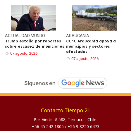
ACTUALIDAD
MUNDO
ARAUCANÍA
Trump estalla por reportes
CChC Araucanía apoya a
sobre escasez de municiones
municipios y sectores
afectados
07 agosto, 2026
07 agosto, 2026
Contacto Tiempo 21
Pje. Viertel # 588, Temuco - Chile.
+56 45 242 1805
/
+56 9 8220 6473