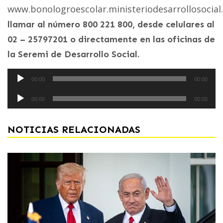
www.bonologroescolar.ministeriodesarrollosocial.
llamar al número 800 221 800, desde celulares al
02 – 25797201 o directamente en las oficinas de
la Seremi de Desarrollo Social.
Reproductor
00:00
00:00
de
Reproductor
audio
00:00
00:00
de
audio
NOTICIAS RELACIONADAS