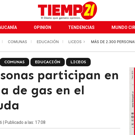
AUCANÍA
OPINIÓN
TENDENCIAS
MUNDO CI
COMUNAS
EDUCACIÓN
LICEOS
MÁS DE 2.300 PERSONA
COMUNAS
EDUCACIÓN
LICEOS
rsonas participan en
a de gas en el
uda
26
| Publicado a las: 17:08