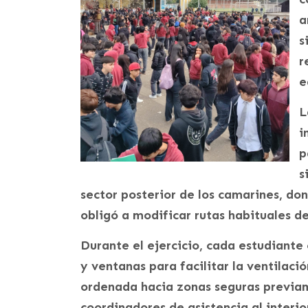
a
s
r
e
L
i
p
s
sector posterior de los camarines, do
obligó a modificar rutas habituales d
Durante el ejercicio, cada estudiante 
y ventanas para facilitar la ventilaci
ordenada hacia zonas seguras previa
coordinadores de asistencia al interi