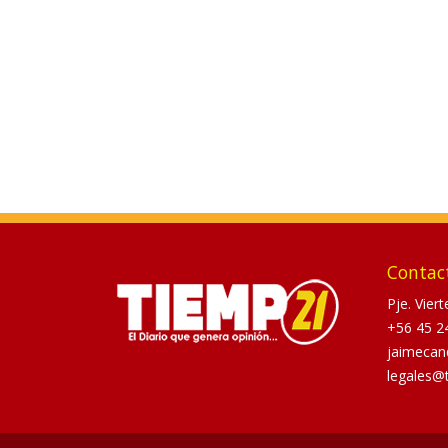
Contac
Pje. Vier
+56 45 2
jaimecan
legales@