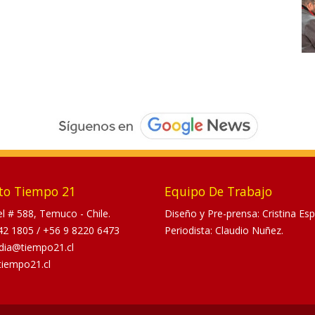
to Tiempo 21
Equipo De Trabajo
tel # 588, Temuco - Chile.
Diseño y Pre-prensa: Cristina Esp
42 1805
/
+56 9 8220 6473
Periodista: Claudio Nuñez.
dia@tiempo21.cl
tiempo21.cl