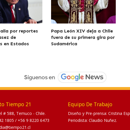
alla por reportes
Papa León XIV deja a Chile
asez de
fuera de su primera gira por
s en Estados
Sudamérica
to Tiempo 21
Equipo De Trabajo
tel # 588, Temuco - Chile.
Diseño y Pre-prensa: Cristina Esp
42 1805
/
+56 9 8220 6473
Periodista: Claudio Nuñez.
dia@tiempo21.cl