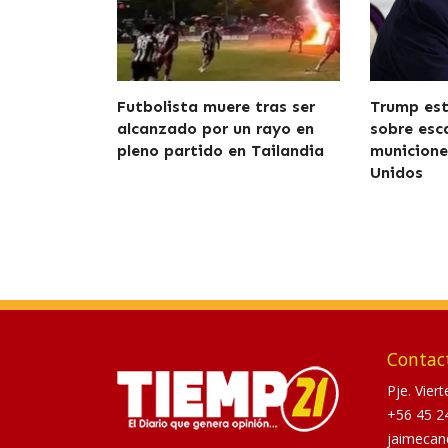
Futbolista muere tras ser
Trump est
alcanzado por un rayo en
sobre esc
pleno partido en Tailandia
municione
Unidos
Contac
Pje. Vier
+56 45 2
jaimecan