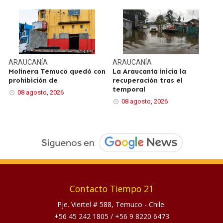
ARAUCANÍA
ARAUCANÍA
Molinera Temuco quedó con
La Araucanía inicia la
prohibición de
recuperación tras el
temporal
08 agosto, 2026
08 agosto, 2026
Contacto Tiempo 21
Pje. Viertel # 588, Temuco - Chile.
+56 45 242 1805
/
+56 9 8220 6473