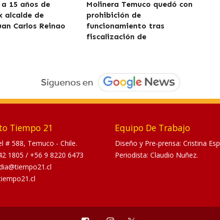
a 15 años de
Molinera Temuco quedó con
x alcalde de
prohibición de
uan Carlos Reinao
funcionamiento tras
fiscalización de
to Tiempo 21
Equipo De Trabajo
tel # 588, Temuco - Chile.
Diseño y Pre-prensa: Cristina Esp
42 1805
/
+56 9 8220 6473
Periodista: Claudio Nuñez.
dia@tiempo21.cl
tiempo21.cl