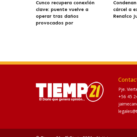
Cunco recupera conexión
Condenan 
clave: puente vuelve a
cárcel a e
operar tras daños
Renaico J
provocados por
Contac
Pje. Vier
+56 45 2
jaimecan
legales@