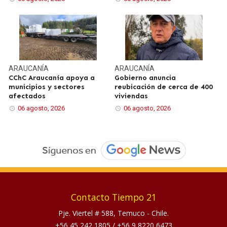
ARAUCANÍA
ARAUCANÍA
CChC Araucanía apoya a
Gobierno anuncia
municipios y sectores
reubicación de cerca de 400
afectados
viviendas
06 agosto, 2026
06 agosto, 2026
Contacto Tiempo 21
Pje. Viertel # 588, Temuco - Chile.
+56 45 242 1805
/
+56 9 8220 6473