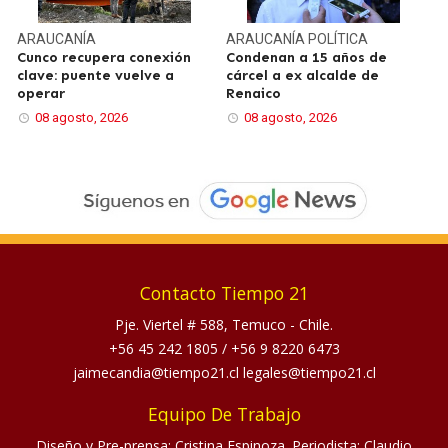
ARAUCANÍA
ARAUCANÍA
POLÍTICA
Cunco recupera conexión
Condenan a 15 años de
clave: puente vuelve a
cárcel a ex alcalde de
operar
Renaico
08 agosto, 2026
08 agosto, 2026
Contacto Tiempo 21
Pje. Viertel # 588, Temuco - Chile.
+56 45 242 1805
/
+56 9 8220 6473
jaimecandia@tiempo21.cl legales@tiempo21.cl
Equipo De Trabajo
Diseño y Pre-prensa: Cristina Espinoza. Periodista: Claudio