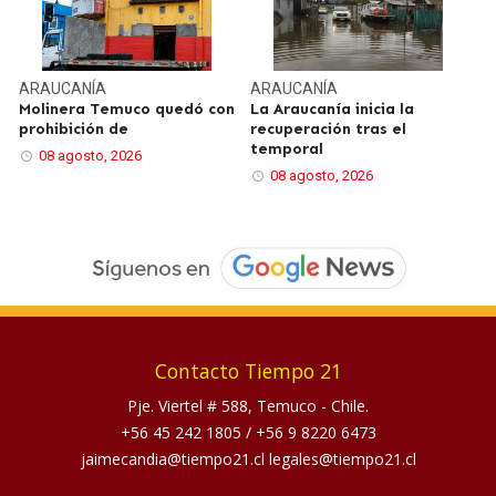
ARAUCANÍA
ARAUCANÍA
Molinera Temuco quedó con
La Araucanía inicia la
prohibición de
recuperación tras el
temporal
08 agosto, 2026
08 agosto, 2026
Contacto Tiempo 21
Pje. Viertel # 588, Temuco - Chile.
+56 45 242 1805
/
+56 9 8220 6473
jaimecandia@tiempo21.cl legales@tiempo21.cl