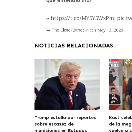
que entendió mal"
https://t.co/MY5Y5WxPmj
pic.t
»
— The Clinic (@thecliniccl)
May 13, 2026
NOTICIAS RELACIONADAS
Trump estalla por reportes
Kast cele
sobre escasez de
de la meg
municiones en Estados
vuelve a c