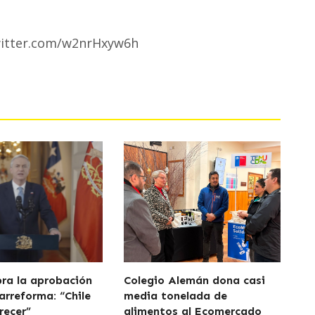
witter.com/w2nrHxyw6h
bra la aprobación
Colegio Alemán dona casi
arreforma: “Chile
media tonelada de
recer”
alimentos al Ecomercado