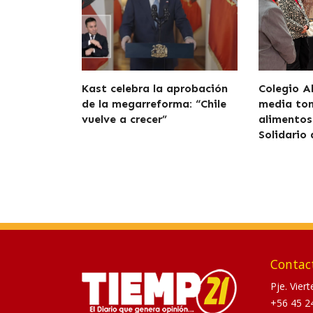
Kast celebra la aprobación
Colegio A
de la megarreforma: “Chile
media to
vuelve a crecer”
alimentos
Solidario
Contac
Pje. Vier
+56 45 2