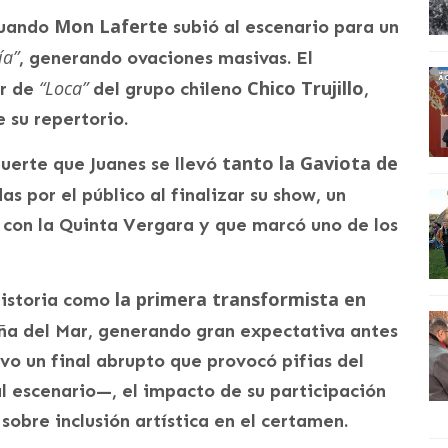
Mon Laferte
cuando
subió al escenario para un
ía”
, generando ovaciones masivas. El
“Loca”
Chico Trujillo
er de
del grupo chileno
,
 su repertorio.
tanto la Gaviota de
fuerte que Juanes se llevó
as por el público al finalizar su show, un
 con la Quinta Vergara y que marcó uno de los
la primera transformista en
historia como
ña del Mar, generando gran expectativa antes
vo un final abrupto que provocó pifias del
l escenario—, el impacto de su participación
obre inclusión artística en el certamen.