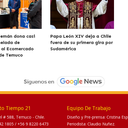
lemán dona casi
Papa León XIV deja a Chile
nelada de
fuera de su primera gira por
 al Ecomercado
Sudamérica
 de Temuco
to Tiempo 21
Equipo De Trabajo
tel # 588, Temuco - Chile.
Diseño y Pre-prensa: Cristina Esp
42 1805
/
+56 9 8220 6473
Periodista: Claudio Nuñez.