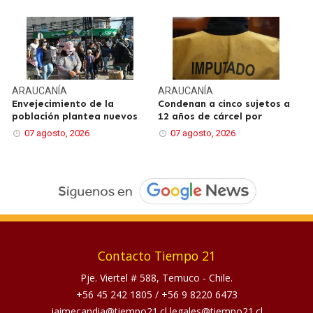
ARAUCANÍA
ARAUCANÍA
Envejecimiento de la
Condenan a cinco sujetos a
población plantea nuevos
12 años de cárcel por
07 agosto, 2026
07 agosto, 2026
Contacto Tiempo 21
Pje. Viertel # 588, Temuco - Chile.
+56 45 242 1805
/
+56 9 8220 6473
jaimecandia@tiempo21.cl legales@tiempo21.cl