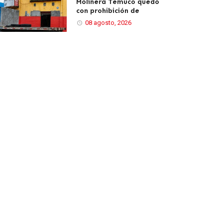
Molinera Temuco quedó
con prohibición de
08 agosto, 2026