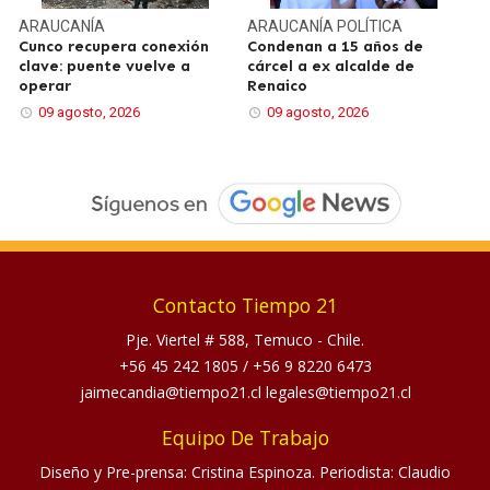
ARAUCANÍA
ARAUCANÍA
POLÍTICA
Cunco recupera conexión
Condenan a 15 años de
clave: puente vuelve a
cárcel a ex alcalde de
operar
Renaico
09 agosto, 2026
09 agosto, 2026
Contacto Tiempo 21
Pje. Viertel # 588, Temuco - Chile.
+56 45 242 1805
/
+56 9 8220 6473
jaimecandia@tiempo21.cl legales@tiempo21.cl
Equipo De Trabajo
Diseño y Pre-prensa: Cristina Espinoza. Periodista: Claudio