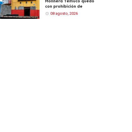
Molinera Temuco quedó
con prohibición de
08 agosto, 2026