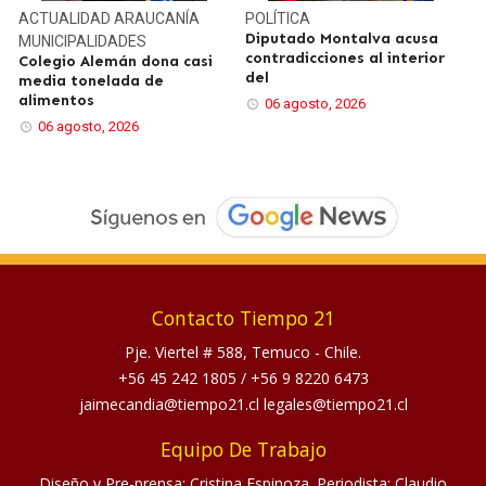
ACTUALIDAD
ARAUCANÍA
POLÍTICA
Diputado Montalva acusa
MUNICIPALIDADES
contradicciones al interior
Colegio Alemán dona casi
del
media tonelada de
alimentos
06 agosto, 2026
06 agosto, 2026
Contacto Tiempo 21
Pje. Viertel # 588, Temuco - Chile.
+56 45 242 1805
/
+56 9 8220 6473
jaimecandia@tiempo21.cl legales@tiempo21.cl
Equipo De Trabajo
Diseño y Pre-prensa: Cristina Espinoza. Periodista: Claudio