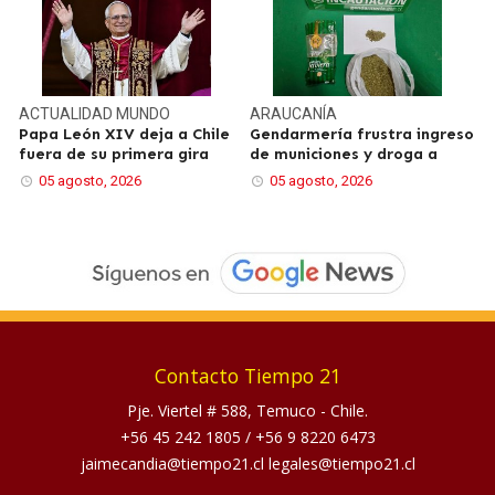
ACTUALIDAD
MUNDO
ARAUCANÍA
Papa León XIV deja a Chile
Gendarmería frustra ingreso
fuera de su primera gira
de municiones y droga a
05 agosto, 2026
05 agosto, 2026
Contacto Tiempo 21
Pje. Viertel # 588, Temuco - Chile.
+56 45 242 1805
/
+56 9 8220 6473
jaimecandia@tiempo21.cl legales@tiempo21.cl