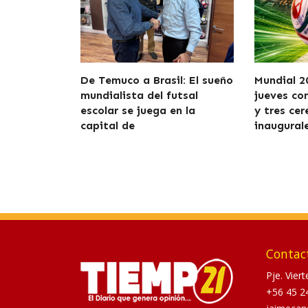
De Temuco a Brasil: El sueño
Mundial 2
mundialista del futsal
jueves co
escolar se juega en la
y tres ce
capital de
inaugural
Contac
Pje. Vier
+56 45 2