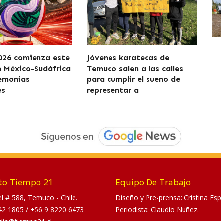
026 comienza este
Jóvenes karatecas de
n México-Sudáfrica
Temuco salen a las calles
remonias
para cumplir el sueño de
es
representar a
to Tiempo 21
Equipo De Trabajo
tel # 588, Temuco - Chile.
Diseño y Pre-prensa: Cristina Esp
42 1805
/
+56 9 8220 6473
Periodista: Claudio Nuñez.