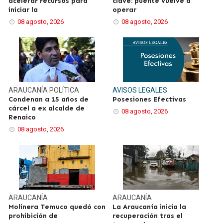
acelerar recursos para
clave: puente vuelve a
iniciar la
operar
08 agosto, 2026
08 agosto, 2026
ARAUCANÍA
POLÍTICA
AVISOS LEGALES
Condenan a 15 años de
Posesiones Efectivas
cárcel a ex alcalde de
08 agosto, 2026
Renaico
08 agosto, 2026
ARAUCANÍA
ARAUCANÍA
Molinera Temuco quedó con
La Araucanía inicia la
prohibición de
recuperación tras el