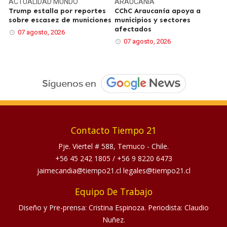
ACTUALIDAD
MUNDO
ARAUCANÍA
Trump estalla por reportes
CChC Araucanía apoya a
sobre escasez de municiones
municipios y sectores
afectados
07 agosto, 2026
07 agosto, 2026
Contacto Tiempo 21
Pje. Viertel # 588, Temuco - Chile.
+56 45 242 1805
/
+56 9 8220 6473
jaimecandia@tiempo21.cl legales@tiempo21.cl
Equipo De Trabajo
Diseño y Pre-prensa: Cristina Espinoza. Periodista: Claudio
Nuñez.