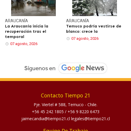
ARAUCANÍA
ARAUCANÍA
La Araucanía inicia la
Temuco podría vestirse de
recuperación tras el
blanco: crece la
temporal
07 agosto, 2026
07 agosto, 2026
Contacto Tiempo 21
Pje. Viertel # 588, Temuco - Chile.
+56 45 242 1805
/
+56 9 8220 6473
jaimecandia@tiempo21.cl legales@tiempo21.cl
Equipo De Trabajo